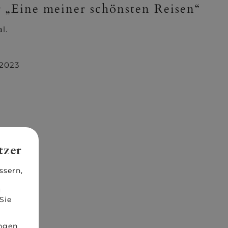
r „Eine meiner schönsten Reisen“
l.
 2023
tzer
ssern,
u
Sie
ungen