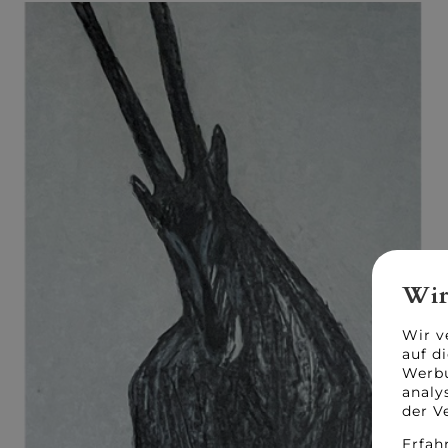
Wir
Wir v
auf d
Werbu
analy
der V
Erfah