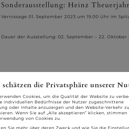
Sonderausstellung: Heinz Theuerjah
Vernissage 01. September 2023 um 19.00 Uhr im Spita
Dauer der Ausstellung: 02. September – 22. Oktober
 schätzen die Privatsphäre unserer Nu
erwenden Cookies, um die Qualität der Website zu verbe
ie individuellen Bedürfnisse der Nutzer zugeschnittene
ng oder Inhalte anzuzeigen und den Website-Verkehr z
sieren. Wenn Sie auf „Alle akzeptieren” klicken, stimmen 
erwendung von Cookies zu.
ren Sie mehr über deren Zweck und wie Sie die Einstell