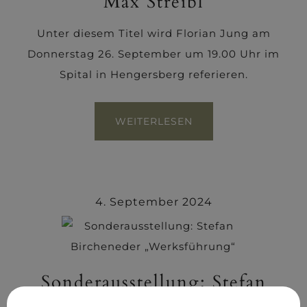
Max Streibl
Unter diesem Titel wird Florian Jung am
Donnerstag 26. September um 19.00 Uhr im
Spital in Hengersberg referieren.
WEITERLESEN
4. September 2024
Sonderausstellung: Stefan
Bircheneder „Werksführung“