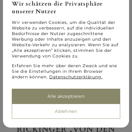
Wir schätzen die Privatsphäre
unserer Nutzer
Vernissage
Freitag, 06. September 2024, 19.00 Uhr im Spital
Wir verwenden Cookies, um die Qualität der
Website zu verbessern, auf die individuellen
Bedürfnisse der Nutzer zugeschnittene
Werbung oder Inhalte anzuzeigen und den
WEITERLESEN
Website-Verkehr zu analysieren. Wenn Sie auf
„Alle akzeptieren” klicken, stimmen Sie der
Verwendung von Cookies zu.
Erfahren Sie mehr über deren Zweck und wie
Sie die Einstellungen in Ihrem Browser
1. Juli 2024
ändern können.
Datenschutzerklärung.
Alle akzeptieren
Ablehnen
Sonderausstellung WERNER
RICKINGER „VON DEN