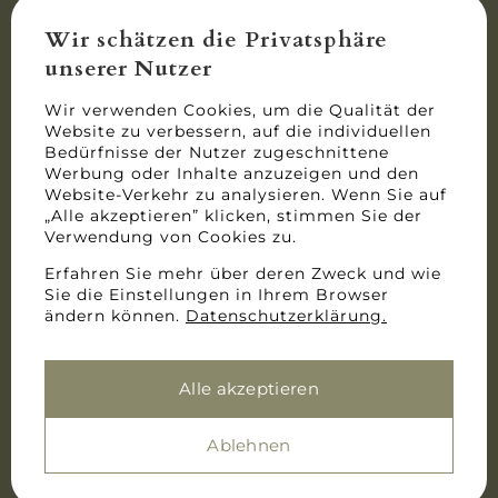
Wir schätzen die Privatsphäre
unserer Nutzer
Wir verwenden Cookies, um die Qualität der
Website zu verbessern, auf die individuellen
Bedürfnisse der Nutzer zugeschnittene
Werbung oder Inhalte anzuzeigen und den
+49 (0)9901 / 900
Website-Verkehr zu analysieren. Wenn Sie auf
01747496919
„Alle akzeptieren” klicken, stimmen Sie der
info@museumsfreunde-hengersberg.de
Verwendung von Cookies zu.
Erfahren Sie mehr über deren Zweck und wie
DATENSCHUTZ
IMPRESSUM
Sie die Einstellungen in Ihrem Browser
ändern können.
Datenschutzerklärung.
Alle akzeptieren
Copyright © 2026 Hengersberger Kunst- und
Museumsfreunde.
Ablehnen