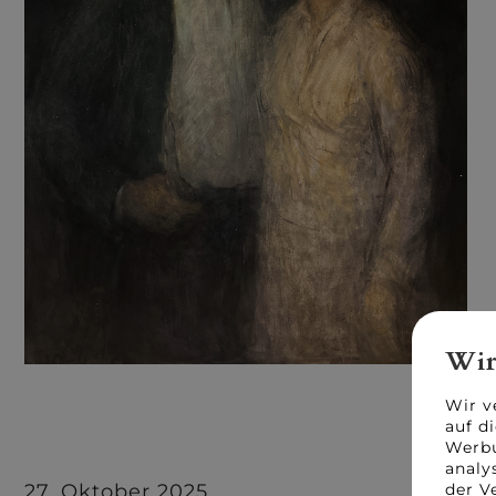
Wir
Wir v
auf d
Werbu
analy
der V
27. Oktober 2025