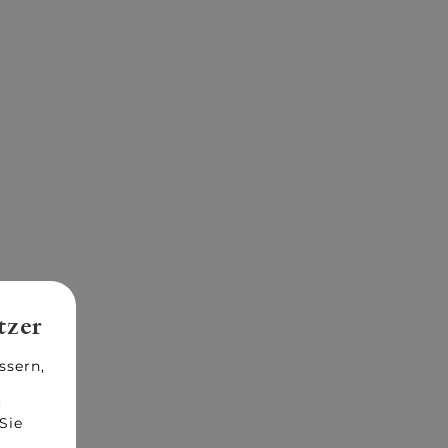
tzer
ssern,
u
Sie