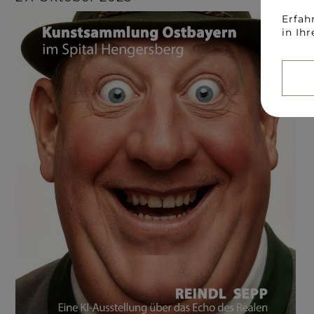
Erfah
in Ih