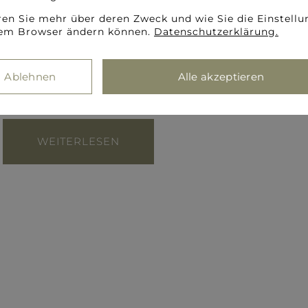
Sonderausstellung „Reindl Sepp – Ei
ren Sie mehr über deren Zweck und wie Sie die Einstell
rem Browser ändern können.
Datenschutzerklärung.
des Realen“
Vernissage: Freitag 07. November 2025 ab 19.00 Uhr
Ablehnen
Alle akzeptieren
Dauer: 08. November 2025 bis 04. Januar 2026
WEITERLESEN